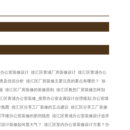
房办公室装修设计
徐汇区青浦厂房装修设计
徐汇区青浦办公
类及优劣分析
徐汇区厂房装修主要注意的要点有哪些？
徐
项
徐汇区厂房装修的装修原则
徐汇区教您厂房装修怎样划
汇区青浦办公室装修_推荐办公室走廊设计合理规划,办公室墙
作氛围
徐汇区分享工厂装修的五点建议
徐汇区分享工厂装修
写字楼办公室装修的那些隐患
徐汇区青浦办公室装修设计追求
室设计装修如何显大气？
徐汇区室内办公室装修设计方案？办