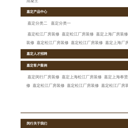
混凝土
嘉定产品中心
嘉定分类二
嘉定分类一
嘉定松江厂房装修
嘉定松江厂房装修
嘉定上海厂房装修
装修
嘉定松江厂房装修
嘉定松江厂房装修
嘉定上海厂
嘉定人才招聘
嘉定客户案例
嘉定闵行厂房装修
嘉定上海松江厂房装修
嘉定上海奉贤
修
嘉定松江厂房装修
嘉定松江厂房装修
嘉定松江厂房
闵行关于我们