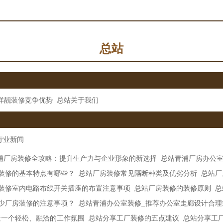
总站
祥靓装修竞争优势
总站关于我们
行业新闻
浦厂房装修全攻略：提升生产力与企业形象的新选择
总站青浦厂房办公
装修的基本特点有哪些？
总站厂房装修常见隔断种类及优劣分析
总站厂
装修室内电路布线开关插座的布置注意事项
总站厂房装修的装修原则
总
少厂房装修的注意事项？
总站青浦办公室装修_推荐办公室走廊设计合理
造一个轻松、融洽的工作氛围
总站分享工厂装修的五点建议
总站分享工