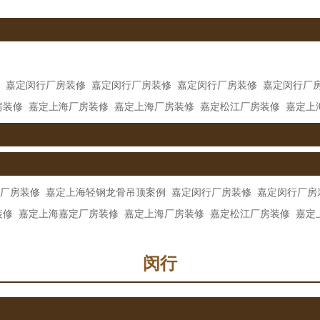
嘉定闵行厂房装修
嘉定闵行厂房装修
嘉定闵行厂房装修
嘉定闵行厂
房装修
嘉定上海厂房装修
嘉定上海厂房装修
嘉定松江厂房装修
嘉定上
厂房装修
嘉定上海轻钢龙骨吊顶案例
嘉定闵行厂房装修
嘉定闵行厂房
装修
嘉定上海嘉定厂房装修
嘉定上海厂房装修
嘉定松江厂房装修
嘉定
闵行