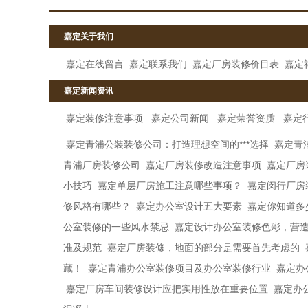
嘉定关于我们
嘉定在线留言
嘉定联系我们
嘉定厂房装修价目表
嘉定
嘉定新闻资讯
嘉定装修注意事项
嘉定公司新闻
嘉定荣誉资质
嘉定
嘉定青浦公装装修公司：打造理想空间的***选择
嘉定青
青浦厂房装修公司
嘉定厂房装修改造注意事项
嘉定厂房
小技巧
嘉定单层厂房施工注意哪些事项？
嘉定闵行厂房
修风格有哪些？
嘉定办公室设计五大要素
嘉定你知道多
公室装修的一些风水禁忌
嘉定设计办公室装修色彩，营
准及规范
嘉定厂房装修，地面的部分是需要首先考虑的
藏！
嘉定青浦办公室装修项目及​办公室装修行业
嘉定办
嘉定厂房车间装修设计应把实用性放在重要位置
嘉定办