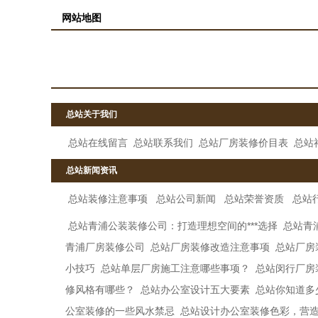
网站地图
总站关于我们
总站在线留言
总站联系我们
总站厂房装修价目表
总站
总站新闻资讯
总站装修注意事项
总站公司新闻
总站荣誉资质
总站
总站青浦公装装修公司：打造理想空间的***选择
总站青
青浦厂房装修公司
总站厂房装修改造注意事项
总站厂房
小技巧
总站单层厂房施工注意哪些事项？
总站闵行厂房
修风格有哪些？
总站办公室设计五大要素
总站你知道多
公室装修的一些风水禁忌
总站设计办公室装修色彩，营