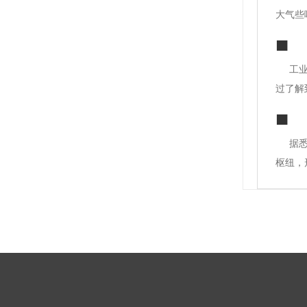
大气些
都知道
编给的
工
过了解
贴砖、
明。*
据
枢纽，
视频监
该装修