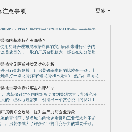
修注意事项
更多 +
房装修的基本特点有哪些？
、使用功能合理布局根据具体的实用面积来进行科学的
分是首要目的，一般的厂房面积较大，那么在划分使用
的时...
房装修常见隔断种类及优劣分析
是用石膏板隔墙：厂房装修基本用的比较多一些，上
天地各打一条龙骨(有轻钢龙骨和木龙骨)，然后在竖向龙
横穿一只穿心...
房装修主要注意的要点有哪些？
、厂房装修针对不同的场所要做到美观大方，能够充分
足人的生理和心理需要，创造出一个赏心悦目的良好工
境。...
浦厂房装修全攻略：提升生产力与企业形象
上海的青浦区，随着城市的快速发展和工业需求的不断
化，厂房装修成为了许多企业提升竞争力的重要手段。
现代化、功能齐全...
房装修改造注意事项