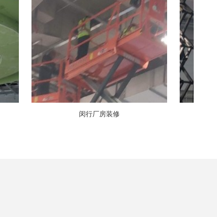
闵行厂房装修
闵行厂