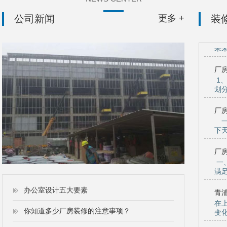
公司新闻
更多 +
装
厂
1
划
功能
厂
一
下
骨中
厂
一
满
作环
青
办公室设计五大要素
在
变
你知道多少厂房装修的注意事项？
一个
厂