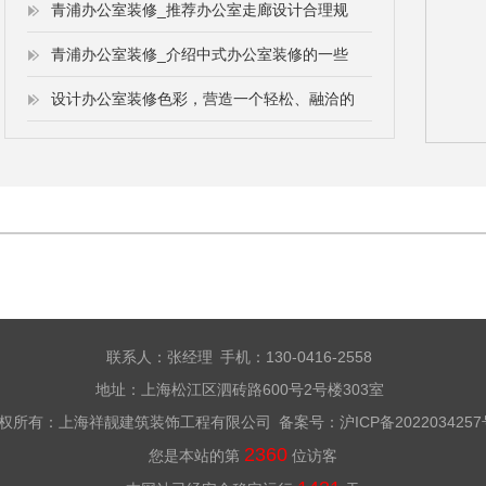
青浦办公室装修_推荐办公室走廊设计合理规
装
果
青浦办公室装修_介绍中式办公室装修的一些
修时
设计办公室装修色彩，营造一个轻松、融洽的
联系人：张经理 手机：130-0416-2558
地址：上海松江区泗砖路600号2号楼303室
权所有：上海祥靓建筑装饰工程有限公司 备案号：
沪ICP备202203425
2360
您是本站的第
位访客