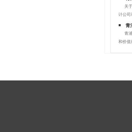
缝隙处
关
计公司
可以为
青
装修，
青
和价值
人的工
调系统