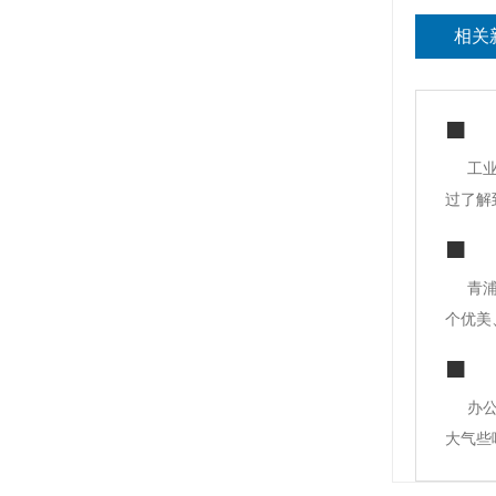
相关
工
过了解
贴砖、
明。*
青
个优美
计企业
和形象
办
大气些
都知道