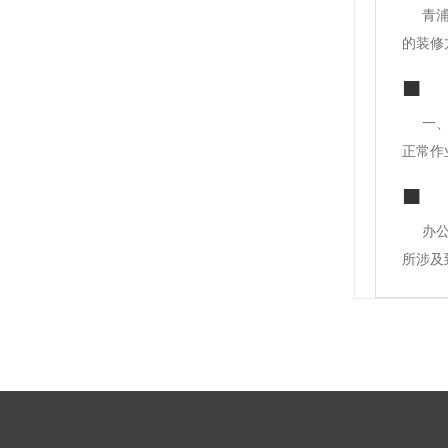
青
的装修
隔音、
色、深
一
正常作
多要素
缝隙处
办
所涉及
不同的
要做隔