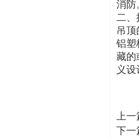
消防
二、
吊顶
铝塑
藏的
义设
上一
下一