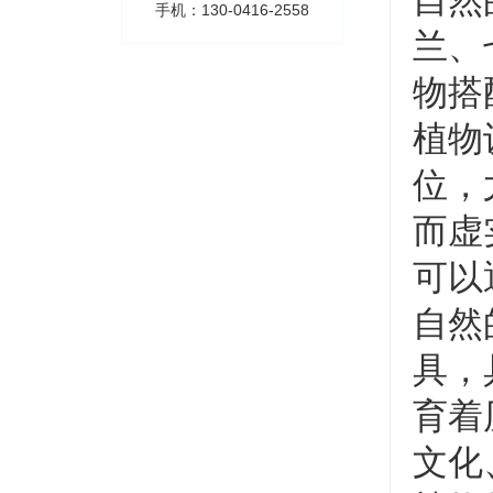
自然
手机：130-0416-2558
兰、
物搭
植物
位，
而虚
可以
自然
具，
育着
文化