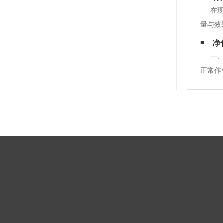
和形象
在
量与效
流程以
净
牌形象
一
正常作
多要素
缝隙处