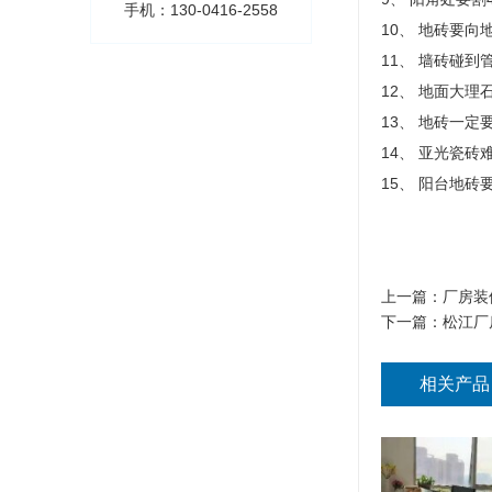
手机：130-0416-2558
10、 地砖要
11、 墙砖碰
12、 地面大理
13、 地砖一
14、 亚光瓷砖
15、 阳台地
上一篇：
厂房装
下一篇：
松江厂
相关产品