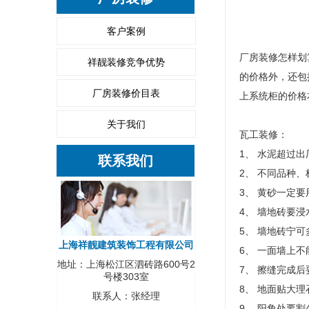
客户案例
厂房装修怎样划
祥靓装修竞争优势
的价格外，还包
厂房装修价目表
上系统柜的价格
关于我们
瓦工装修：
1、 水泥超过
联系我们
2、 不同品种
3、 黄砂一定
4、 墙地砖要
5、 墙地砖宁
上海祥靓建筑装饰工程有限公司
6、 一面墙上
地址：上海松江区泗砖路600号2
7、 擦缝完成
号楼303室
8、 地面贴大
联系人：张经理
9、 阳角处要割