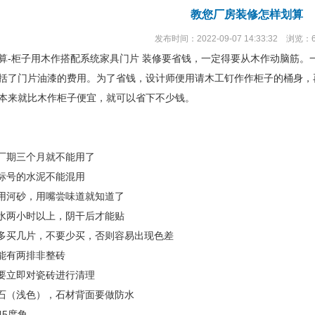
教您厂房装修怎样划算
发布时间：2022-09-07 14:33:32 浏览：
算-柜子用木作搭配系统家具门片 装修要省钱，一定得要从木作动脑筋。
括了门片油漆的费用。为了省钱，设计师便用请木工钉作作柜子的桶身，
本来就比木作柜子便宜，就可以省下不少钱。
出厂期三个月就不能用了
、标号的水泥不能混用
要用河砂，用嘴尝味道就知道了
浸水两小时以上，阴干后才能贴
可多买几片，不要少买，否则容易出现色差
不能有两排非整砖
后要立即对瓷砖进行清理
理石（浅色），石材背面要做防水
45度角