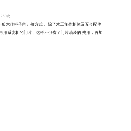
6250次
一般木作柜子的计价方式， 除了木工施作柜体及五金配件
再用系统柜的门片，这样不但省了门片油漆的 费用，再加